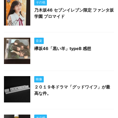
その他
乃木坂46 セブンイレブン限定 ファンタ坂
学園 ブロマイド
音楽
欅坂46「黒い羊」typeB 感想
映像
２０１９冬ドラマ「グッドワイフ」が最
高な件。
その他