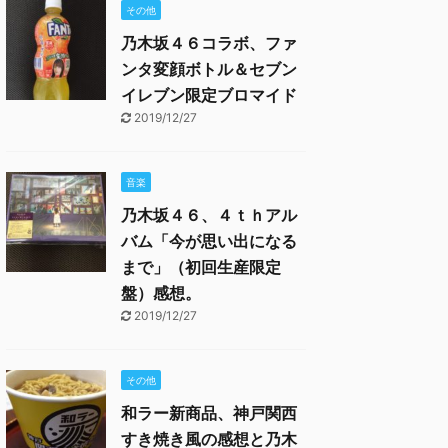
その他
乃木坂４６コラボ、ファ
ンタ変顔ボトル＆セブン
イレブン限定ブロマイド
2019/12/27
音楽
乃木坂４６、４ｔｈアル
バム「今が思い出になる
まで」（初回生産限定
盤）感想。
2019/12/27
その他
和ラー新商品、神戸関西
すき焼き風の感想と乃木