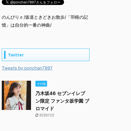
のんびり♬/坂道ときどきお散歩/「羽根の記
憶」は自分的一番の神曲/
Twitter
Tweets by ponchan7897
その他
乃木坂46 セブンイレブ
ン限定 ファンタ坂学園 ブ
ロマイド
2020/1/2