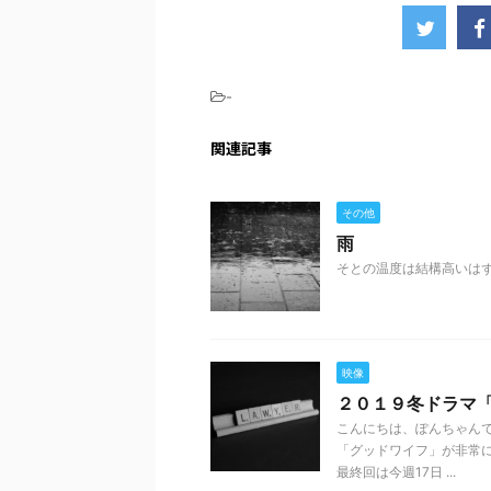
-
関連記事
その他
雨
そとの温度は結構高いはず
映像
２０１９冬ドラマ
こんにちは、ぽんちゃんで
「グッドワイフ」が非常
最終回は今週17日 ...