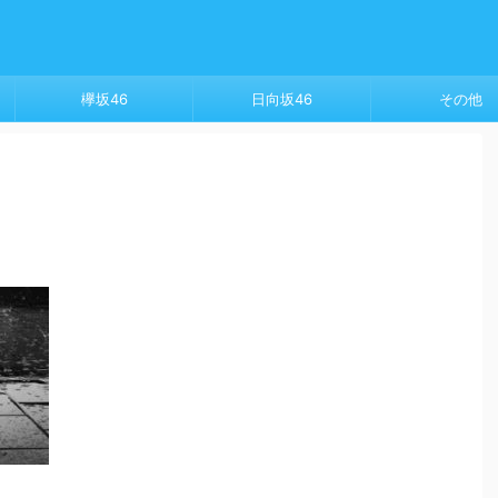
欅坂46
日向坂46
その他