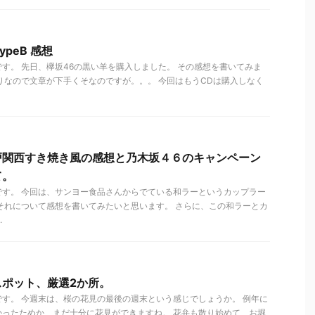
peB 感想
す。 先日、欅坂46の黒い羊を購入しました。 その感想を書いてみま
りなので文章が下手くそなのですが。。。 今回はもうCDは購入しなく
戸関西すき焼き風の感想と乃木坂４６のキャンペーン
て。
です。 今回は、サンヨー食品さんからでている和ラーというカップラー
それについて感想を書いてみたいと思います。 さらに、この和ラーとカ
.
スポット、厳選2か所。
す。 今週末は、桜の花見の最後の週末という感じでしょうか。 例年に
かったためか、まだ十分に花見ができますね。 花弁も散り始めて、お堀